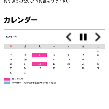
お間違えのないようお気をつけ下さい。
カレンダー
2026年 8月
日
月
火
水
木
金
土
1
2
3
4
5
6
7
8
9
10
11
12
13
14
15
16
17
18
19
20
21
22
23
24
25
26
27
28
29
30
31
渡船定休日
GFG杯チヌ関東地区予選会5/17(予備日開催)