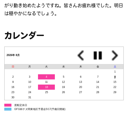
がり動き始めたようですね。皆さんお疲れ様でした。明日
は穏やかになるでしょう。
カレンダー
2026年 8月
日
月
火
水
木
金
土
1
2
3
4
5
6
7
8
9
10
11
12
13
14
15
16
17
18
19
20
21
22
23
24
25
26
27
28
29
30
31
渡船定休日
GFG杯チヌ関東地区予選会5/17(予備日開催)