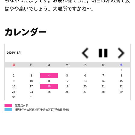
らなかったようです。お疲れ様でした。明日は沖の風で波
はやや高いでしょう。大場所ですかね～。
カレンダー
2026年 8月
日
月
火
水
木
金
土
1
2
3
4
5
6
7
8
9
10
11
12
13
14
15
16
17
18
19
20
21
22
23
24
25
26
27
28
29
30
31
渡船定休日
GFG杯チヌ関東地区予選会5/17(予備日開催)