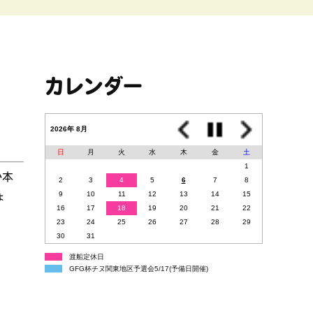
カレンダー
2026年 8月
日
月
火
水
木
金
土
1
か本
2
3
4
5
6
7
8
9
10
11
12
13
14
15
ょ
16
17
18
19
20
21
22
23
24
25
26
27
28
29
30
31
渡船定休日
GFG杯チヌ関東地区予選会5/17(予備日開催)