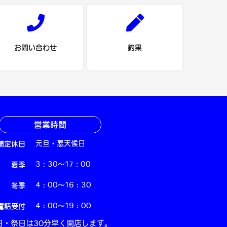
お問い合わせ
釣果
営業時間
舗定休日
元旦・悪天候日
夏季
3：30～17：00
冬季
4：00～16：30
電話受付
4：00～19：00
日・祭日は30分早く開店します。