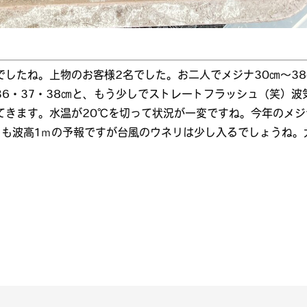
したね。上物のお客様2名でした。お二人でメジナ30㎝～38
36・37・38㎝と、もう少しでストレートフラッシュ（笑）波
てきます。水温が20℃を切って状況が一変ですね。今年のメジ
日も波高1ｍの予報ですが台風のウネリは少し入るでしょうね。