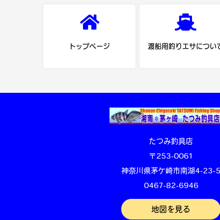
トップページ
渡船用釣りエサについ
たつみ釣具店
〒253-0061
神奈川県茅ケ崎市南湖4-23-
0467-82-6946
地図を見る