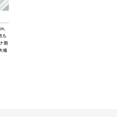
㎝、
気も
ナ期
大場