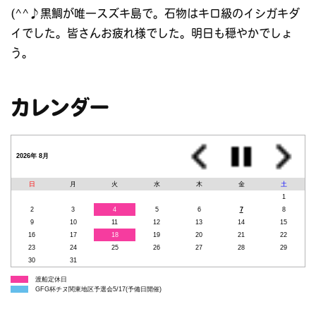
(^^♪黒鯛が唯一スズキ島で。石物はキロ級のイシガキダ
イでした。皆さんお疲れ様でした。明日も穏やかでしょ
う。
カレンダー
2026年 8月
日
月
火
水
木
金
土
1
2
3
4
5
6
7
8
9
10
11
12
13
14
15
16
17
18
19
20
21
22
23
24
25
26
27
28
29
30
31
渡船定休日
GFG杯チヌ関東地区予選会5/17(予備日開催)