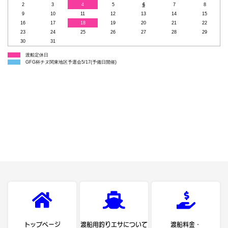
2
3
4
5
6
7
8
9
10
11
12
13
14
15
16
17
18
19
20
21
22
23
24
25
26
27
28
29
30
31
渡船定休日
GFG杯チヌ関東地区予選会5/17(予備日開催)
トップページ
渡船用釣りエサについて
渡船料金・