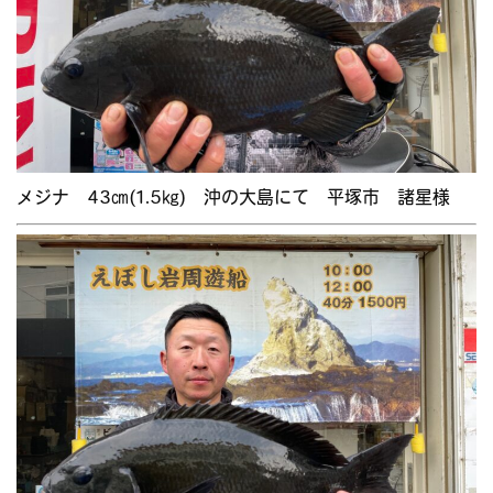
メジナ 43㎝(1.5㎏) 沖の大島にて 平塚市 諸星様