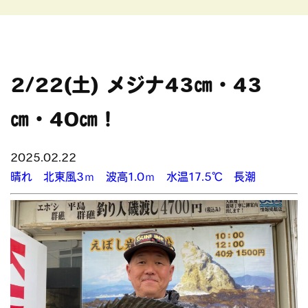
2/22(土) メジナ43㎝・43
㎝・40㎝！
2025.02.22
晴れ 北東風3ｍ 波高1.0ｍ 水温17.5℃ 長潮