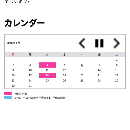
るでしょう。
カレンダー
2026年 8月
日
月
火
水
木
金
土
1
2
3
4
5
6
7
8
9
10
11
12
13
14
15
16
17
18
19
20
21
22
23
24
25
26
27
28
29
30
31
渡船定休日
GFG杯チヌ関東地区予選会5/17(予備日開催)