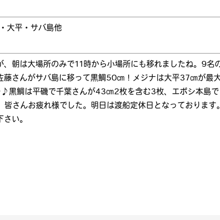
磯・大平・サバ島他
、朝は大場所のみで11時から小場所にも移れましたね。9名
藤さんがサバ島に移って黒鯛50㎝！メジナは大平37㎝が最
^♪黒鯛は平磯で千葉さんが43㎝2枚を含む3枚、エボシ本島で
す。皆さんお疲れ様でした。明日は渡船定休日となっております
下さい。