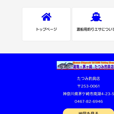
トップページ
渡船用釣りエサについ
たつみ釣具店
〒253-0061
神奈川県茅ケ崎市南湖4-23-
0467-82-6946