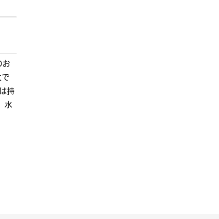
のお
大で
は持
。水