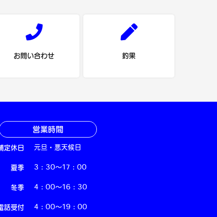
お問い合わせ
釣果
営業時間
舗定休日
元旦・悪天候日
夏季
3：30～17：00
冬季
4：00～16：30
電話受付
4：00～19：00