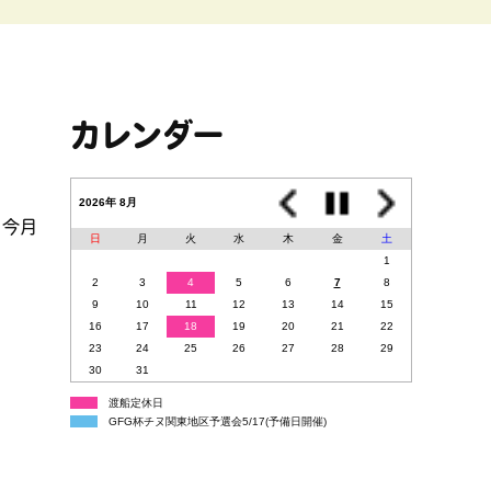
カレンダー
2026年 8月
、今月
日
月
火
水
木
金
土
1
2
3
4
5
6
7
8
9
10
11
12
13
14
15
16
17
18
19
20
21
22
23
24
25
26
27
28
29
30
31
渡船定休日
GFG杯チヌ関東地区予選会5/17(予備日開催)