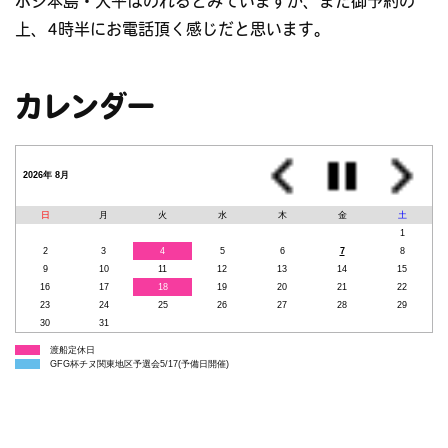
ボシ本島・大平はのれるとみていますが、また御予約の
上、4時半にお電話頂く感じだと思います。
カレンダー
2026年 8月
日
月
火
水
木
金
土
1
2
3
4
5
6
7
8
9
10
11
12
13
14
15
16
17
18
19
20
21
22
23
24
25
26
27
28
29
30
31
渡船定休日
GFG杯チヌ関東地区予選会5/17(予備日開催)