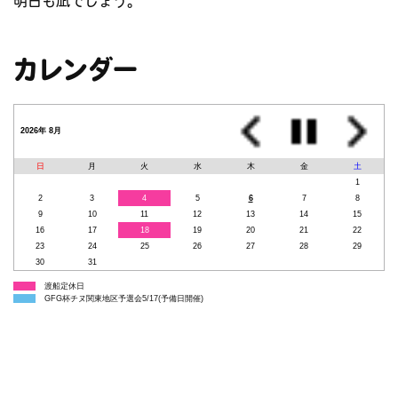
明日も凪でしょう。
カレンダー
2026年 8月
日
月
火
水
木
金
土
1
2
3
4
5
6
7
8
9
10
11
12
13
14
15
16
17
18
19
20
21
22
23
24
25
26
27
28
29
30
31
渡船定休日
GFG杯チヌ関東地区予選会5/17(予備日開催)