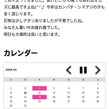
て丸々太ってきました。良いところ10尾でもあればオカ
ズに最高ですよね(^^♪ 今年はカンパチ・シマアジの子も
多く混じります。
石物は少しアタリありましたが不発でしたね。
みなさん暑い中お疲れ様でした。
明日も大場所は良いと思います。
カレンダー
2026年 8月
日
月
火
水
木
金
土
1
2
3
4
5
6
7
8
9
10
11
12
13
14
15
16
17
18
19
20
21
22
23
24
25
26
27
28
29
30
31