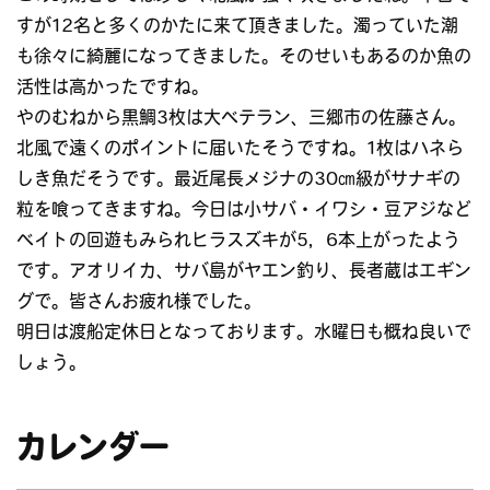
すが12名と多くのかたに来て頂きました。濁っていた潮
も徐々に綺麗になってきました。そのせいもあるのか魚の
活性は高かったですね。
やのむねから黒鯛3枚は大ベテラン、三郷市の佐藤さん。
北風で遠くのポイントに届いたそうですね。1枚はハネら
しき魚だそうです。最近尾長メジナの30㎝級がサナギの
粒を喰ってきますね。今日は小サバ・イワシ・豆アジなど
ベイトの回遊もみられヒラスズキが5，6本上がったよう
です。アオリイカ、サバ島がヤエン釣り、長者蔵はエギン
グで。皆さんお疲れ様でした。
明日は渡船定休日となっております。水曜日も概ね良いで
しょう。
カレンダー