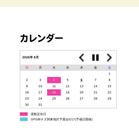
カレンダー
2026年 8月
日
月
火
水
木
金
土
1
2
3
4
5
6
7
8
9
10
11
12
13
14
15
16
17
18
19
20
21
22
23
24
25
26
27
28
29
30
31
渡船定休日
GFG杯チヌ関東地区予選会5/17(予備日開催)